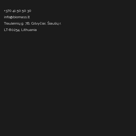
+370 41 50 50 30
info@biomass.lt
Trauleinių g. 7B, Gilvyčiai, Šiaulių r.
LT-80254, Lithuania