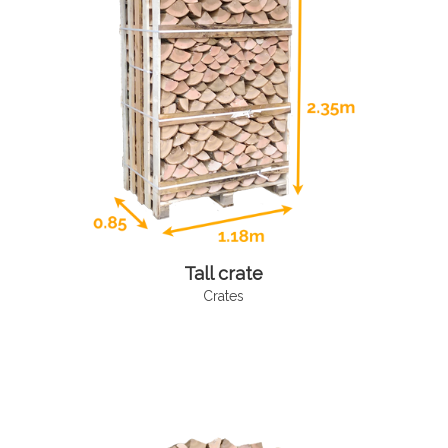
Tall crate
Crates