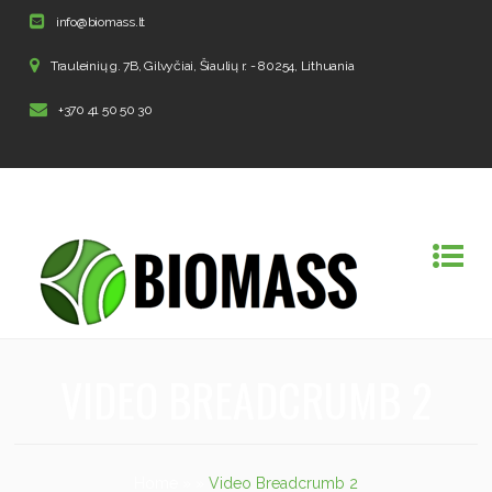
info@biomass.lt
Trauleinių g. 7B, Gilvyčiai, Šiaulių r. - 80254, Lithuania
+370 41 50 50 30
VIDEO BREADCRUMB 2
Home
»
»
Video Breadcrumb 2