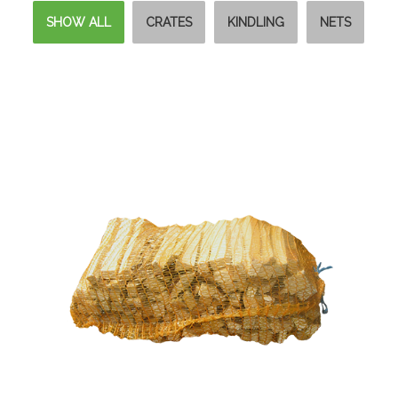
SHOW ALL
CRATES
KINDLING
NETS