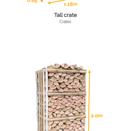
Tall crate
Crates