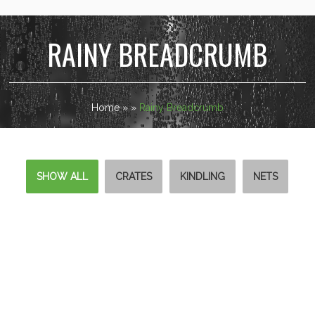
RAINY BREADCRUMB
Home
»
»
Rainy Breadcrumb
SHOW ALL
CRATES
KINDLING
NETS