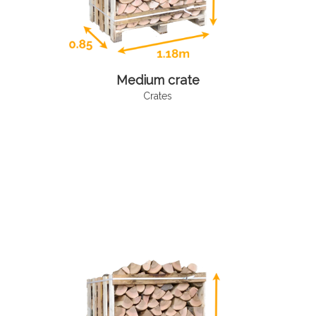
Medium crate
Crates