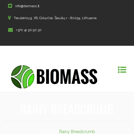
info@biomass.lt
Trauleinių g. 7B, Gilvyčiai, Šiaulių r. - 80254, Lithuania
+370 41 50 50 30
RAINY BREADCRUMB
Home
»
»
Rainy Breadcrumb