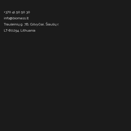
+370 41 50 50 30
info@biomass.lt
Trauleinių g. 7B, Gilvyčiai, Šiaulių r.
LT-80254, Lithuania