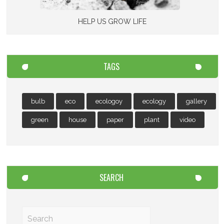
HELP US GROW LIFE
TAGS
bulb
eco
ecologoy
ecology
gallery
green
house
paper
plant
video
SEARCH