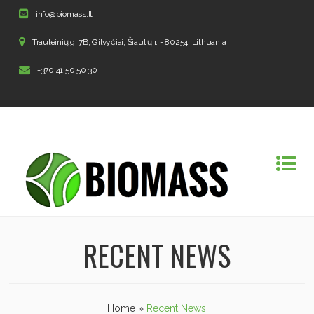
info@biomass.lt
Trauleinių g. 7B, Gilvyčiai, Šiaulių r. - 80254, Lithuania
+370 41 50 50 30
RECENT NEWS
Home
»
Recent News