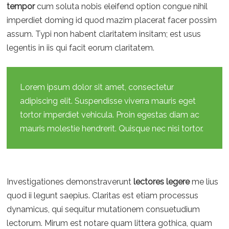
tempor
cum soluta nobis eleifend option congue nihil
imperdiet doming id quod mazim placerat facer possim
assum. Typi non habent claritatem insitam; est usus
legentis in iis qui facit eorum claritatem.
Lorem ipsum dolor sit amet, consectetur
adipiscing elit. Suspendisse viverra mauris eget
tortor imperdiet vehicula. Proin egestas diam ac
mauris molestie hendrerit. Quisque nec nisi tortor.
Investigationes demonstraverunt
lectores legere
me lius
quod ii legunt saepius. Claritas est etiam processus
dynamicus, qui sequitur mutationem consuetudium
lectorum. Mirum est notare quam littera gothica, quam