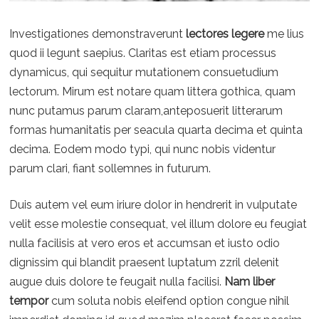
Investigationes demonstraverunt
lectores legere
me lius
quod ii legunt saepius. Claritas est etiam processus
dynamicus, qui sequitur mutationem consuetudium
lectorum. Mirum est notare quam littera gothica, quam
nunc putamus parum claram,anteposuerit litterarum
formas humanitatis per seacula quarta decima et quinta
decima. Eodem modo typi, qui nunc nobis videntur
parum clari, fiant sollemnes in futurum.
Duis autem vel eum iriure dolor in hendrerit in vulputate
velit esse molestie consequat, vel illum dolore eu feugiat
nulla facilisis at vero eros et accumsan et iusto odio
dignissim qui blandit praesent luptatum zzril delenit
augue duis dolore te feugait nulla facilisi.
Nam liber
tempor
cum soluta nobis eleifend option congue nihil