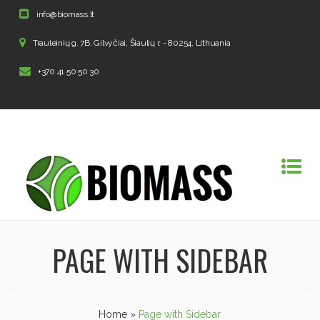
info@biomass.lt
Trauleinių g. 7B, Gilvyčiai, Šiaulių r. - 80254, Lithuania
+370 41 50 50 30
PAGE WITH SIDEBAR
Home
»
Page with Sidebar