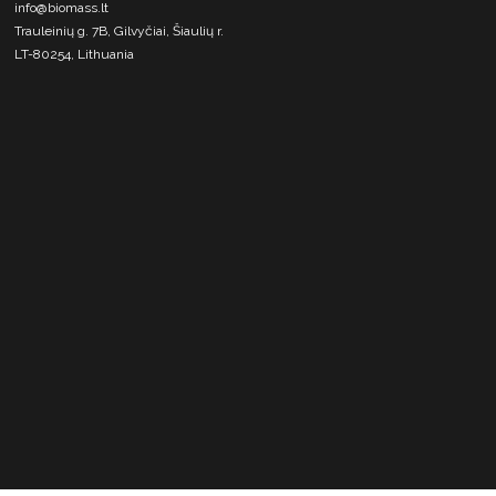
info@biomass.lt
Trauleinių g. 7B, Gilvyčiai, Šiaulių r.
LT-80254, Lithuania