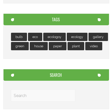
TAGS
bulb
eco
ecologoy
ecology
gallery
green
house
paper
plant
video
SEARCH